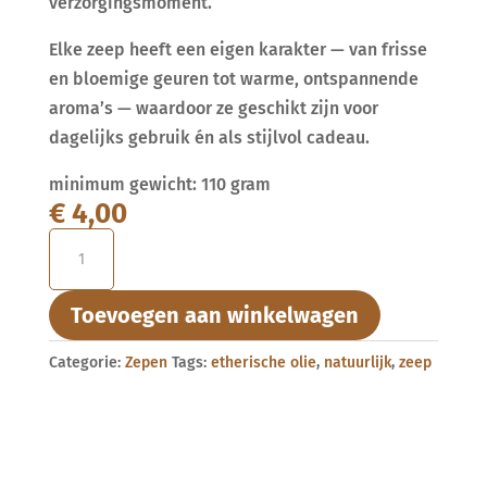
verzorgingsmoment.
Elke zeep heeft een eigen karakter — van frisse
en bloemige geuren tot warme, ontspannende
aroma’s — waardoor ze geschikt zijn voor
dagelijks gebruik én als stijlvol cadeau.
minimum gewicht: 110 gram
€
4,00
Roos
&
Vanille
Toevoegen aan winkelwagen
met
roosblad
Categorie:
Zepen
Tags:
etherische olie
,
natuurlijk
,
zeep
Zeep
aantal