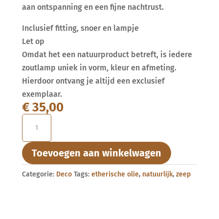
aan ontspanning en een fijne nachtrust.
Inclusief fitting, snoer en lampje
Let op
Omdat het een natuurproduct betreft, is iedere
zoutlamp uniek in vorm, kleur en afmeting.
Hierdoor ontvang je altijd een exclusief
exemplaar.
€
35,00
Zoutlamp
M-
10
Toevoegen aan winkelwagen
kilo
aantal
Categorie:
Deco
Tags:
etherische olie
,
natuurlijk
,
zeep