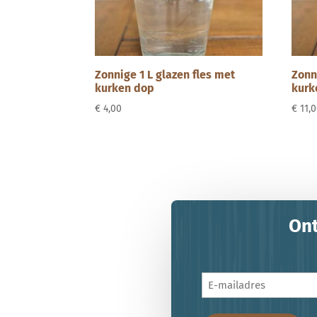
Zonnige 1 L glazen fles met
Zonn
kurken dop
kurk
€
4,00
€
11,
Ont
E-
mailadres