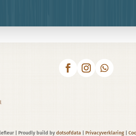
l
efleur | Proudly build by
dotsofdata
|
Privacyverklaring
|
Coo