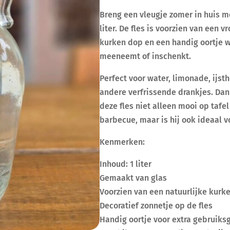
Breng een vleugje zomer in huis met
liter. De fles is voorzien van een v
kurken dop en een handig oortje
meeneemt of inschenkt.
Perfect voor water, limonade, ijsth
andere verfrissende drankjes. Dank
deze fles niet alleen mooi op tafe
barbecue, maar is hij ook ideaal v
Kenmerken:
Inhoud: 1 liter
Gemaakt van glas
Voorzien van een natuurlijke kurk
Decoratief zonnetje op de fles
Handig oortje voor extra gebruik