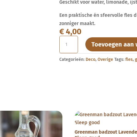
Geschikt voor water, limonade, ij
Een praktische én sfeervolle fles 
zonniger maakt.
€
4,00
Zonnige
Toevoegen aan 
1
L
Categorieën:
Deco
,
Overige
Tags:
fles
,
glazen
fles
met
kurken
dop
aantal
Greenman badzout Lavende