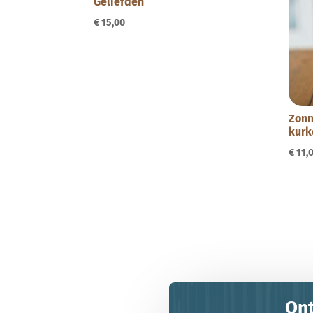
Geliefden
€
15,00
Zonn
kurk
€
11,
Ont