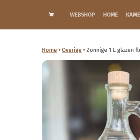
WEBSHOP
HOME
KAME
Home
•
Overige
• Zonnige 1 L glazen f