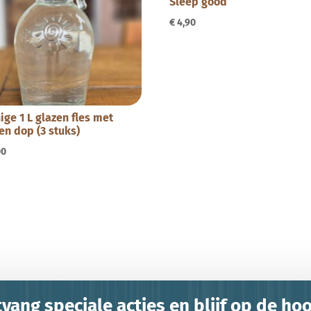
Sleep good
€
4,90
ige 1 L glazen fles met
en dop (3 stuks)
00
vang speciale acties en blijf op de ho