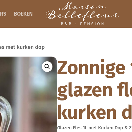
RS
BOEKEN
les met kurken dop
Zonnige 
glazen f
kurken 
Glazen Fles 1L met Kurken Dop & 