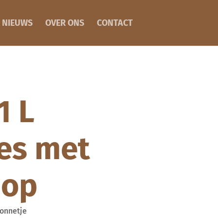
NIEUWS
OVER ONS
CONTACT
1 L
les met
dop
Zonnetje