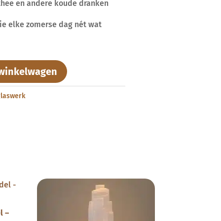
sthee en andere koude dranken
die elke zomerse dag nét wat
winkelwagen
glaswerk
l –