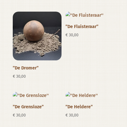
”De Fluisteraar”
€
30,00
”De Dromer”
€
30,00
”De Grensloze”
”De Heldere”
€
30,00
€
30,00