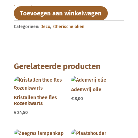
Hare
kristallen
Toevoegen aan winkelwagen
Diffuser
De
Categorieën:
Deco
,
Etherische oliën
Leeuw
aantal
Gerelateerde producten
Ademvrij olie
Kristallen thee fles
€
8,00
Rozenkwarts
€
24,50