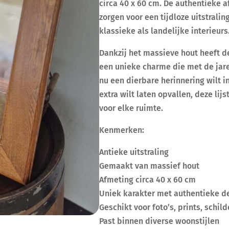
circa 40 x 60 cm. De authentieke 
zorgen voor een tijdloze uitstralin
klassieke als landelijke interieurs
Dankzij het massieve hout heeft de
een unieke charme die met de jare
nu een dierbare herinnering wilt i
extra wilt laten opvallen, deze lij
voor elke ruimte.
Kenmerken:
Antieke uitstraling
Gemaakt van massief hout
Afmeting circa 40 x 60 cm
Uniek karakter met authentieke de
Geschikt voor foto’s, prints, schi
Past binnen diverse woonstijlen