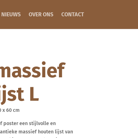
NIEUWS
OVER ONS
CONTACT
massief
jst L
0 x 60 cm
f poster een stijlvolle en
 antieke massief houten lijst van