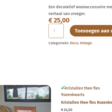
Een decoratief woonaccessoire met
verhaal van vroeger.
€
25,00
Antieke
Toevoegen aan 
massief
houten
Categorieën:
Deco
,
Vintage
lijst
L
aantal
Kristallen thee fles Rozenk
€
24,50