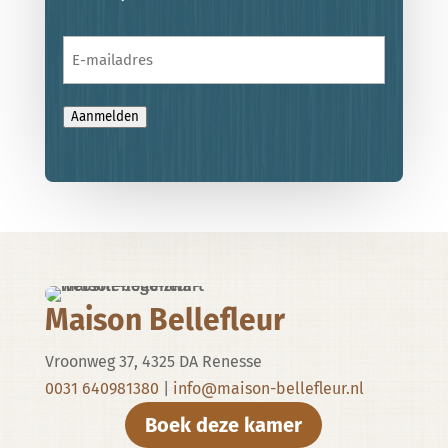
E-
mailadres
Aanmelden
Maison Bellefleur
Vroonweg 37, 4325 DA Renesse
0031 640981380
|
info@maison-bellefleur.nl
Boek deze kamer